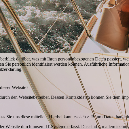
erblick darüber, was mit Ihren personenbezogenen Daten passiert, we
en Sie persönlich identifiziert werden können. Ausführliche Informa
utzerklärung.
 dieser Website?
t durch den Websitebetreiber. Dessen Kontaktdaten können Sie dem Im
s Sie uns diese mitteilen. Hierbei kann es sich z. B. um Daten handeln
 Website durch unsere IT-Systeme erfasst. Das sind vor allem technisc