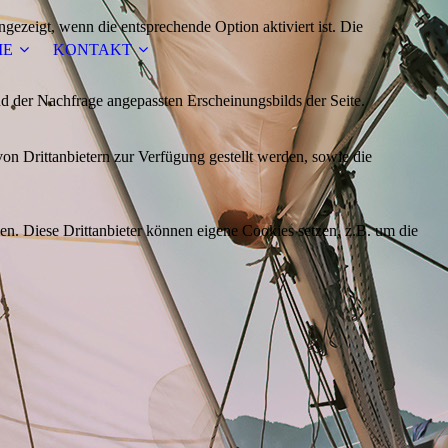
ezeigt, wenn die entsprechende Option aktiviert ist. Die
IE
KONTAKT
d der Nachfrage angepassten Erscheinungsbilds der Seite.
on Drittanbietern zur Verfügung gestellt werden, sowie die
den. Diese Drittanbieter können eigene Cookies setzen, z.B. um die