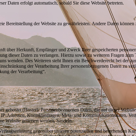
eser Daten erfolgt automatisch, sobald Sie diese Website betreten.
reie Bereitstellung der Website zu gewährleisten. Andere Daten können
kunft über Herkunft, Empfänger und Zweck Ihrer gespeicherten persone
ung dieser Daten zu verlangen. Hierzu sowie zu weiteren Fragen zum 
uns wenden. Des Weiteren steht Ihnen ein Beschwerderecht bei der z
inschränkung der Verarbeitung Ihrer personenbezogenen Daten zu verl
kung der Verarbeitung“.
ter gehostet (Hoster). Personenbezogenen Daten, die auf dieser Websit
 um IP-Adressen, Kontaktanfragen, Meta- und Kommunikationsdaten, Ve
ine Website generiert werden, handeln.
Vertragserfüllung gegenüber unseren potenziellen und bestehenden Ku