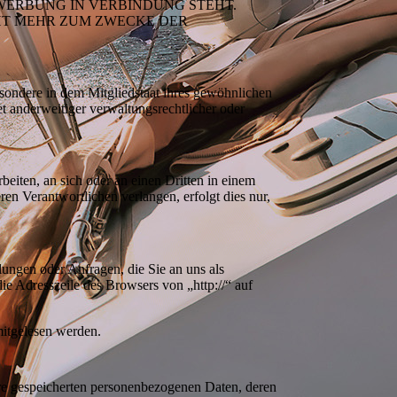
TWERBUNG IN VERBINDUNG STEHT.
HT MEHR ZUM ZWECKE DER
sondere in dem Mitgliedstaat ihres gewöhnlichen
t anderweitiger verwaltungsrechtlicher oder
beiten, an sich oder an einen Dritten in einem
en Verantwortlichen verlangen, erfolgt dies nur,
lungen oder Anfragen, die Sie an uns als
ie Adresszeile des Browsers von „http://“ auf
mitgelesen werden.
hre gespeicherten personenbezogenen Daten, deren