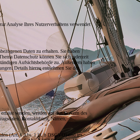
 zur Analyse Ihres Nutzerverhaltens verwendet
nbezogenen Daten zu erhalten. Sie haben
Thema Datenschutz können Sie sich jederzeit
uständigen Aufsichtsbehörde zu. Außerdem haben
angen. Details hierzu entnehmen Sie der
e erfasst werden, werden auf den Servern des
rtragsdaten, Kontaktdaten, Namen,
nden (Art. 6 Abs. 1 lit. b DSGVO) und im