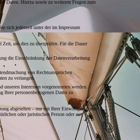
ser Daten. Hierzu sowie zu weiteren Fragen zum
.
ie sich jederzeit unter der im Impressum
l Zeit, um dies zu überprüfen. Für die Dauer
.
hung die Einschränkung der Datenverarbeitung
eltendmachung von Rechtsansprüchen
ten zu verlangen.
nd unseren Interessen vorgenommen werden.
ung Ihrer personenbezogenen Daten zu
rung abgesehen – nur mit Ihrer Einwilligung oder
lichen oder juristischen Person oder aus