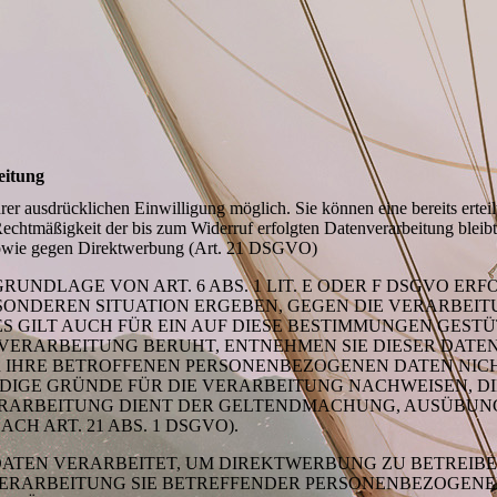
eitung
er ausdrücklichen Einwilligung möglich. Sie können eine bereits erteil
Rechtmäßigkeit der bis zum Widerruf erfolgten Datenverarbeitung blei
 sowie gegen Direktwerbung (Art. 21 DSGVO)
NDLAGE VON ART. 6 ABS. 1 LIT. E ODER F DSGVO ERFO
BESONDEREN SITUATION ERGEBEN, GEGEN DIE VERARBE
 GILT AUCH FÜR EIN AUF DIESE BESTIMMUNGEN GESTÜT
VERARBEITUNG BERUHT, ENTNEHMEN SIE DIESER DAT
 IHRE BETROFFENEN PERSONENBEZOGENEN DATEN NICHT
GE GRÜNDE FÜR DIE VERARBEITUNG NACHWEISEN, DIE
VERARBEITUNG DIENT DER GELTENDMACHUNG, AUSÜBUN
H ART. 21 ABS. 1 DSGVO).
TEN VERARBEITET, UM DIREKTWERBUNG ZU BETREIBEN,
 VERARBEITUNG SIE BETREFFENDER PERSONENBEZOGEN