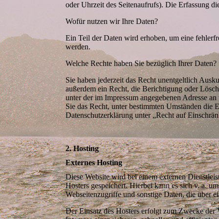
oder Uhrzeit des Seitenaufrufs). Die Erfassung di
Wofür nutzen wir Ihre Daten?
Ein Teil der Daten wird erhoben, um eine fehlerf
werden.
Welche Rechte haben Sie bezüglich Ihrer Daten?
Sie haben jederzeit das Recht unentgeltlich Aus
außerdem ein Recht, die Berichtigung oder Lösch
unter der im Impressum angegebenen Adresse an 
Sie das Recht, unter bestimmten Umständen die E
Datenschutzerklärung unter „Recht auf Einschrän
2. Hosting
Externes Hosting
Diese Website wird bei einem externen Dienstleis
Hosters gespeichert. Hierbei kann es sich v. a.
Webseitenzugriffe und sonstige Daten, die über e
Der Einsatz des Hosters erfolgt zum Zwecke der 