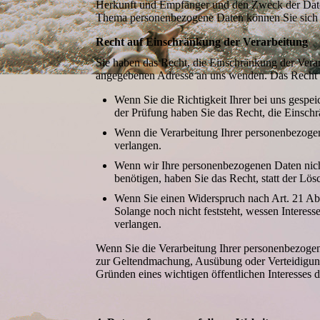
Herkunft und Empfänger und den Zweck der Daten
Thema personenbezogene Daten können Sie sich 
Recht auf Einschränkung der Verarbeitung
Sie haben das Recht, die Einschränkung der Vera
angegebenen Adresse an uns wenden. Das Recht au
Wenn Sie die Richtigkeit Ihrer bei uns gespe
der Prüfung haben Sie das Recht, die Einsch
Wenn die Verarbeitung Ihrer personenbezoge
verlangen.
Wenn wir Ihre personenbezogenen Daten nich
benötigen, haben Sie das Recht, statt der L
Wenn Sie einen Widerspruch nach Art. 21 A
Solange noch nicht feststeht, wessen Intere
verlangen.
Wenn Sie die Verarbeitung Ihrer personenbezogen
zur Geltendmachung, Ausübung oder Verteidigung 
Gründen eines wichtigen öffentlichen Interesses 