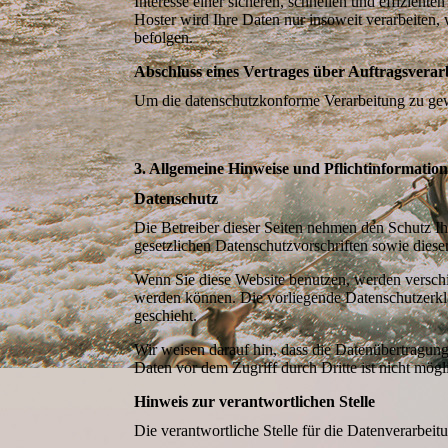
Interesse einer sicheren, schnellen und effizient
Hoster wird Ihre Daten nur insoweit verarbeiten, 
befolgen.
Abschluss eines Vertrages über Auftragsverar
Um die datenschutzkonforme Verarbeitung zu gewä
3. Allgemeine Hinweise und Pflichtinformatio
Datenschutz
Die Betreiber dieser Seiten nehmen den Schutz Ih
gesetzlichen Datenschutzvorschriften sowie diese
Wenn Sie diese Website benutzen, werden verschi
werden können. Die vorliegende Datenschutzerklä
geschieht.
Wir weisen darauf hin, dass die Datenübertragung
Daten vor dem Zugriff durch Dritte ist nicht mögl
Hinweis zur verantwortlichen Stelle
Die verantwortliche Stelle für die Datenverarbeitu