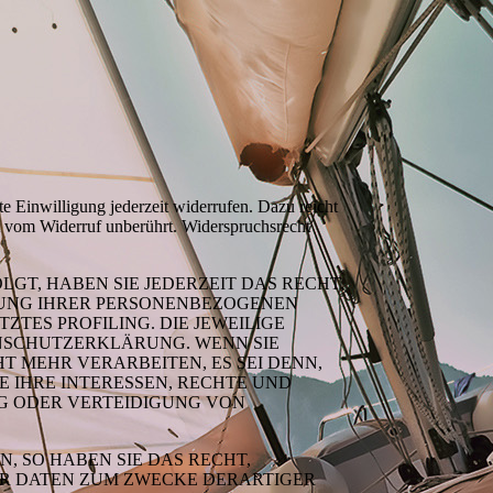
te Einwilligung jederzeit widerrufen. Dazu reicht
bt vom Widerruf unberührt. Widerspruchsrecht
LGT, HABEN SIE JEDERZEIT DAS RECHT,
ITUNG IHRER PERSONENBEZOGENEN
ZTES PROFILING. DIE JEWEILIGE
ENSCHUTZERKLÄRUNG. WENN SIE
 MEHR VERARBEITEN, ES SEI DENN,
 IHRE INTERESSEN, RECHTE UND
G ODER VERTEIDIGUNG VON
 SO HABEN SIE DAS RECHT,
ER DATEN ZUM ZWECKE DERARTIGER