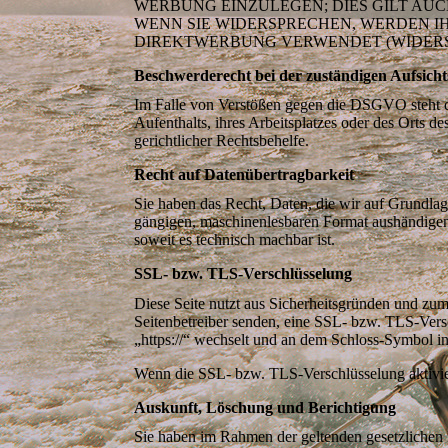
WERBUNG EINZULEGEN; DIES GILT AUC
WENN SIE WIDERSPRECHEN, WERDEN 
DIREKTWERBUNG VERWENDET (WIDERSPR
Beschwerderecht bei der zuständigen Aufsich
Im Falle von Verstößen gegen die DSGVO steht de
Aufenthalts, ihres Arbeitsplatzes oder des Orts 
gerichtlicher Rechtsbehelfe.
Recht auf Datenübertragbarkeit
Sie haben das Recht, Daten, die wir auf Grundlage
gängigen, maschinenlesbaren Format aushändigen z
soweit es technisch machbar ist.
SSL- bzw. TLS-Verschlüsselung
Diese Seite nutzt aus Sicherheitsgründen und zum
Seitenbetreiber senden, eine SSL- bzw. TLS-Versc
„https://“ wechselt und an dem Schloss-Symbol in
Wenn die SSL- bzw. TLS-Verschlüsselung aktiviert
Auskunft, Löschung und Berichtigung
Sie haben im Rahmen der geltenden gesetzlichen 