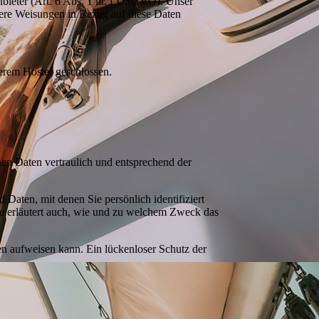
nbieter (Art. 6 Abs. 1 lit. f DSGVO). Unser
unsere Weisungen in Bezug auf diese Daten
erem Hoster geschlossen.
nen Daten vertraulich und entsprechend der
aten, mit denen Sie persönlich identifiziert
ie erläutert auch, wie und zu welchem Zweck das
en aufweisen kann. Ein lückenloser Schutz der