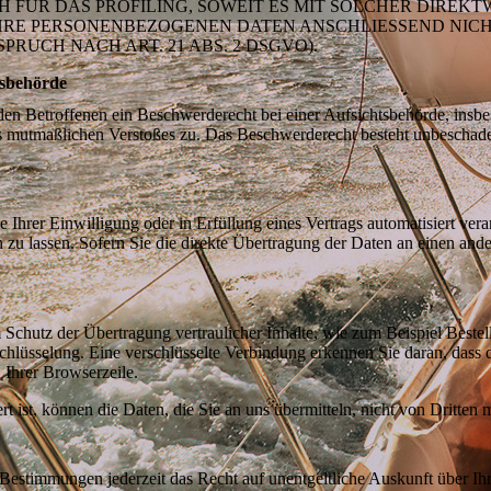
H FÜR DAS PROFILING, SOWEIT ES MIT SOLCHER DIREK
IHRE PERSONENBEZOGENEN DATEN ANSCHLIESSEND NIC
UCH NACH ART. 21 ABS. 2 DSGVO).
tsbehörde
n Betroffenen ein Beschwerderecht bei einer Aufsichtsbehörde, insbe
des mutmaßlichen Verstoßes zu. Das Beschwerderecht besteht unbeschade
 Ihrer Einwilligung oder in Erfüllung eines Vertrags automatisiert verar
u lassen. Sofern Sie die direkte Übertragung der Daten an einen ander
 Schutz der Übertragung vertraulicher Inhalte, wie zum Beispiel Bestel
hlüsselung. Eine verschlüsselte Verbindung erkennen Sie daran, dass d
 Ihrer Browserzeile.
 ist, können die Daten, die Sie an uns übermitteln, nicht von Dritten 
Bestimmungen jederzeit das Recht auf unentgeltliche Auskunft über I