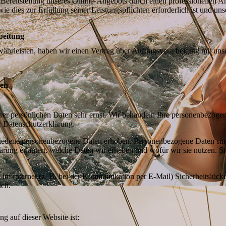
en Bereitstellung unseres Online-Angebots durch einen professionellen A
wie dies zur Erfüllung seiner Leistungspflichten erforderlich ist und 
beitung
hrleisten, haben wir einen Vertrag über Auftragsverarbeitung mit uns
nen
rer persönlichen Daten sehr ernst. Wir behandeln Ihre personenbezoge
r Datenschutzerklärung.
edene personenbezogene Daten erhoben. Personenbezogene Daten sind D
rung erläutert, welche Daten wir erheben und wofür wir sie nutzen. S
 im Internet (z. B. bei der Kommunikation per E-Mail) Sicherheitslück
ich.
ng auf dieser Website ist: