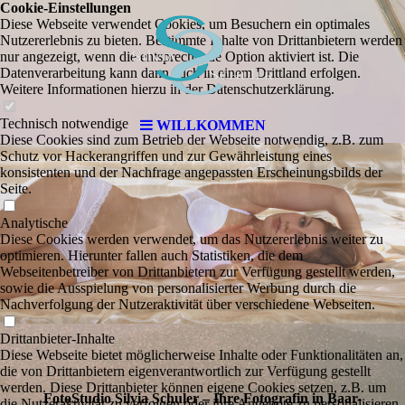
Cookie-Einstellungen
Diese Webseite verwendet Cookies, um Besuchern ein optimales
Nutzererlebnis zu bieten. Bestimmte Inhalte von Drittanbietern werden
nur angezeigt, wenn die entsprechende Option aktiviert ist. Die
Datenverarbeitung kann dann auch in einem Drittland erfolgen.
Weitere Informationen hierzu in der Datenschutzerklärung.
Technisch notwendige
WILLKOMMEN
Diese Cookies sind zum Betrieb der Webseite notwendig, z.B. zum
Schutz vor Hackerangriffen und zur Gewährleistung eines
konsistenten und der Nachfrage angepassten Erscheinungsbilds der
Seite.
Analytische
Diese Cookies werden verwendet, um das Nutzererlebnis weiter zu
optimieren. Hierunter fallen auch Statistiken, die dem
Webseitenbetreiber von Drittanbietern zur Verfügung gestellt werden,
sowie die Ausspielung von personalisierter Werbung durch die
Nachverfolgung der Nutzeraktivität über verschiedene Webseiten.
Drittanbieter-Inhalte
Diese Webseite bietet möglicherweise Inhalte oder Funktionalitäten an,
die von Drittanbietern eigenverantwortlich zur Verfügung gestellt
werden. Diese Drittanbieter können eigene Cookies setzen, z.B. um
FotoStudio Silvia Schuler – Ihre Fotografin in Baar-
die Nutzeraktivität zu verfolgen oder ihre Angebote zu personalisieren