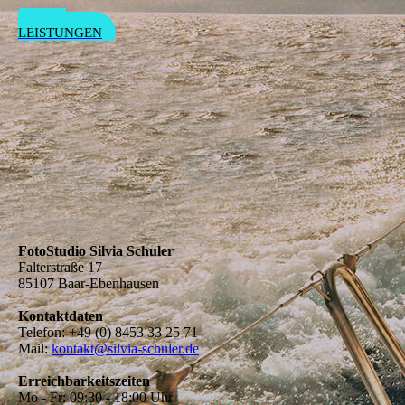
ALLE
LEISTUNGEN
FotoStudio Silvia Schuler
Falterstraße 17
85107 Baar-Ebenhausen
Kontaktdaten
Telefon: +49 (0) 8453 33 25 71
Mail:
kontakt@silvia-schuler.de
Erreichbar­keitszeiten
Mo - Fr: 09:30 - 18:00 Uhr