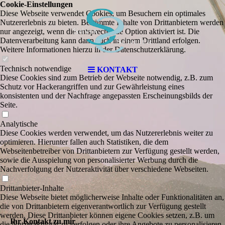
Cookie-Einstellungen
Diese Webseite verwendet Cookies, um Besuchern ein optimales
Nutzererlebnis zu bieten. Bestimmte Inhalte von Drittanbietern werden
nur angezeigt, wenn die entsprechende Option aktiviert ist. Die
Datenverarbeitung kann dann auch in einem Drittland erfolgen.
Weitere Informationen hierzu in der Datenschutzerklärung.
Technisch notwendige
KONTAKT
Diese Cookies sind zum Betrieb der Webseite notwendig, z.B. zum
Schutz vor Hackerangriffen und zur Gewährleistung eines
konsistenten und der Nachfrage angepassten Erscheinungsbilds der
Seite.
Analytische
Diese Cookies werden verwendet, um das Nutzererlebnis weiter zu
optimieren. Hierunter fallen auch Statistiken, die dem
Webseitenbetreiber von Drittanbietern zur Verfügung gestellt werden,
sowie die Ausspielung von personalisierter Werbung durch die
Nachverfolgung der Nutzeraktivität über verschiedene Webseiten.
Drittanbieter-Inhalte
Diese Webseite bietet möglicherweise Inhalte oder Funktionalitäten an,
die von Drittanbietern eigenverantwortlich zur Verfügung gestellt
werden. Diese Drittanbieter können eigene Cookies setzen, z.B. um
Ihr Kontakt zu mir
die Nutzeraktivität zu verfolgen oder ihre Angebote zu personalisieren