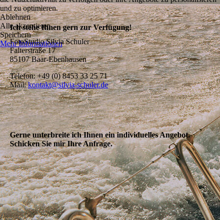
und zu optimieren.
Ablehnen
Alle akzeptieren
Ich stehe Ihnen gern zur Verfügung!
Speichern
FotoStudio Silvia Schuler
Mehr Informationen
Falterstraße 17
85107 Baar-Ebenhausen
Telefon: +49 (0) 8453 33 25 71
Mail:
kontakt@silvia-schuler.de
Gerne unterbreite ich Ihnen ein individuelles Angebot.
Schicken Sie mir Ihre Anfrage.